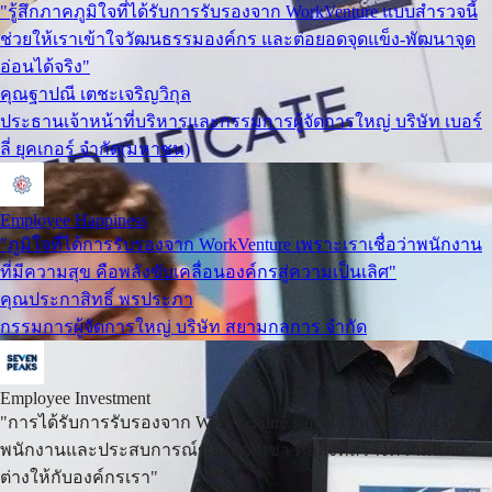
"รู้สึกภาคภูมิใจที่ได้รับการรับรองจาก WorkVenture แบบสำรวจนี้
ช่วยให้เราเข้าใจวัฒนธรรมองค์กร และต่อยอดจุดแข็ง-พัฒนาจุด
อ่อนได้จริง"
คุณฐาปณี เตชะเจริญวิกุล
ประธานเจ้าหน้าที่บริหารและกรรมการผู้จัดการใหญ่ บริษัท เบอร์
ลี่ ยุคเกอร์ จำกัด(มหาชน)
Employee Happiness
"ภูมิใจที่ได้การรับรองจาก WorkVenture เพราะเราเชื่อว่าพนักงาน
ที่มีความสุข คือพลังขับเคลื่อนองค์กรสู่ความเป็นเลิศ"
คุณประกาสิทธิ์ พรประภา
กรรมการผู้จัดการใหญ่ บริษัท สยามกลการ จำกัด
Employee Investment
"การได้รับการรับรองจาก WorkVenture ตอกย้ำว่าการลงทุนใน
พนักงานและประสบการณ์ของพวกเขา คือสิ่งที่สร้างความแตก
ต่างให้กับองค์กรเรา"