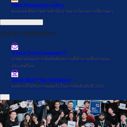
ดูรายชื่อบริษัทที่ได้รับการรับรอง
→
Office Photography Gallery
คอลเลคชันภาพถ่ายสำนักงานจากโครงการที่ผ่านมา
การรับรอง
TOP50 COMPANIES™
พิสูจน์ความเป็นสุดยอดสถานที่ทำงาน
TOP50 COMPANIES™
ที่พนักงานการันตี
What is Top50 Companies™
Best Places to Work™ โดย WorkVenture ไม่ใช่แค่การรับรอง แต่
ภาพรวมของการจัดอันดับสถานที่ทำงานชั้นนำของ
คือยืนยันด้วยข้อมูลว่าองค์กรของคุณโดดเด่นในฐานะนายจ้างที่น่า
ประเทศไทย
ทำงานด้วย
Top50 2026™ Top Workplaces
องค์กรชั้นนำของประเทศไทยเลือกใช้ Best Places to Work™ เพื่อ
องค์กรที่ได้รับการยอมรับในการจัดอันดับปี 2026
ยกระดับ Employer Brand อย่างเป็นระบบ การรับรองนี้ช่วยให้คุณ
EN
ดึงดูด Talent คุณภาพสูงได้อย่างมีประสิทธิภาพ
เสริมความแข็งแรงให้กับข้อความ Employer Branding
เข้าถึงข้อมูลเชิงลึกและสถิติ เพื่อเพิ่มความผูกพันและรักษา