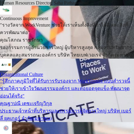
Human Resources Director, Saha Pathanapibul
Continuous Improvement
"รางวัลจาก WorkVenture ช่วยให้เราเห็นทั้งสิ่งที่ทำได้ดี และสิ่งที่
ควรพัฒนาต่อ"
คุณโสภณ ราชรักษา
รองกรรมการผู้อำนวยการใหญ่ ผู้บริหารสูงสุด กลุ่มงานทรัพยากร
บุคคลและสมรรถนะองค์กร บริษัท ไทยเบฟเวอเรจ จำกัด (มหาชน)
Organizational Culture
"รู้สึกภาคภูมิใจที่ได้รับการรับรองจาก WorkVenture แบบสำรวจนี้
ช่วยให้เราเข้าใจวัฒนธรรมองค์กร และต่อยอดจุดแข็ง-พัฒนาจุด
อ่อนได้จริง"
คุณฐาปณี เตชะเจริญวิกุล
ประธานเจ้าหน้าที่บริหารและกรรมการผู้จัดการใหญ่ บริษัท เบอร์
ลี่ ยุคเกอร์ จำกัด(มหาชน)