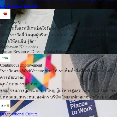
ออยล์ จำกัด (มหาชน)
Employee Voice
"นี่เป็นครั้งแรกที่เราเปิดใจรับฟัง พนักงาน และผลลัพธ์ก็ทำให้เรา
ได้รับรางวัลนี้ ในมุมผู้บริหาร เราเห็นว่า องค์กรเรามีคุณค่า ที่ควร
ส่งต่อให้คนอื่น รู้จัก"
Nophawan Khlaiophas
Human Resources Director, Saha Pathanapibul
Continuous Improvement
"รางวัลจาก WorkVenture ช่วยให้เราเห็นทั้งสิ่งที่ทำได้ดี และสิ่งที่
ควรพัฒนาต่อ"
คุณโสภณ ราชรักษา
รองกรรมการผู้อำนวยการใหญ่ ผู้บริหารสูงสุด กลุ่มงานทรัพยากร
บุคคลและสมรรถนะองค์กร บริษัท ไทยเบฟเวอเรจ จำกัด (มหาชน)
Organizational Culture