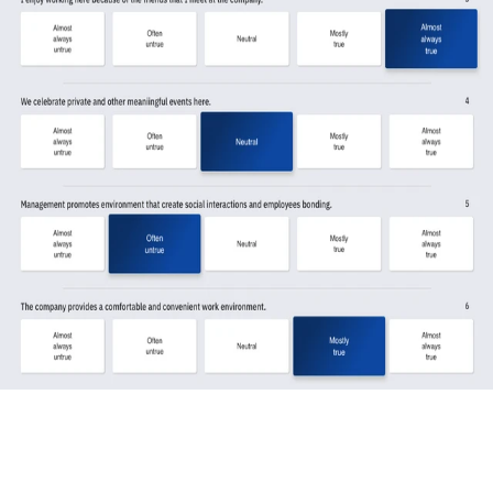
เริ่มต้นด้วยการสำรวจพนักงานแบบไม่ระบุตัวตน ที่ส่งออกแบบสำรวจ
โดย WorkVenture บนพื้นฐานงานวิจัยที่เชื่อถือได้ วัดความพึงพอใจ
ผ่าน 26 ปัจจัยขับเคลื่อน และ 9 เสาหลักคุณค่าองค์กร เพื่อค้นหาความ
จริงว่า "คนของคุณ" คิดและรู้สึกอย่างไร
รับการรับรองที่มีมาตรฐานระดับประเทศ
เปลี่ยนการรับรองให้เป็นพลังดึงดูด Talent
ตัดสินใจทางธุรกิจด้วยข้อมูล
ทำไมถึงสำคัญ
ประโยชน์ของการได้รับรอง Best