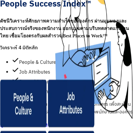
People Success Index™
ดัชนีวิเคราะห์ศักยภาพความสำเร็จขององค์กร ผ่านมุมมองและ
ประสบการณ์จริงของพนักงาน ออกแบบตามบริบทตลาดแรงงาน
ไทย เชื่อมโยงตรงกับผลสำรวจ Best Places to Work™
วิเคราะห์ 4 มิติหลัก
People & Culture
Job Attributes
Reward & Career
Corporate Image
เจาะลึก 9 เสาหลักคุณค่า และ 26 Engagement Drivers เพื่อสะท้อน
"ความผูกพันที่แท้จริงในเชิงประสบการณ์" ระหว่างพนักงานและองค์กร
ดูระเบียบวิธีวิจัยของเรา