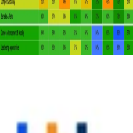
แดชบอร์ดแบบมืออาชีพ
การเข้าใช้งานระบบ Dashboard อย่างไม่จำกัดจำนวนบัญชี
ดูฟีเจอร์ทั้งหมด
เรื่องราวความสำเร็จ
เสียงสะท้อนความสำเร็จจริง จาก
องค์กร
Best Places to Work™
เรื่องราวของ
:
Sahapat
เรื่องราวของ
:
Seven Peaks
เรื่องราวของ
:
ThaiOil