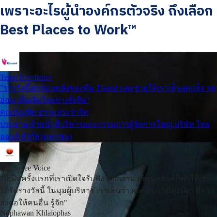
เพราะอะไรผู้นำองค์กรตัวจริง ถึงเลือก
Best Places to Work™
Team Excellence
"รางวัลนี้สะท้อนพลังของทีม Thaioil และช่วยให้เราเห็นจุดแข็ง จุด
อ่อน เพื่อเติบโตอย่างยั่งยืน"
คุณบัณฑิต ธรรมประจำจิต
ประธานเจ้าหน้าที่บริหารและกรรมการผู้จัดการใหญ่ บริษัท ไทย
ออยล์ จำกัด (มหาชน)
Employee Voice
"นี่เป็นครั้งแรกที่เราเปิดใจรับฟัง พนักงาน และผลลัพธ์ก็ทำให้เรา
ได้รับรางวัลนี้ ในมุมผู้บริหาร เราเห็นว่า องค์กรเรามีคุณค่า ที่ควร
ส่งต่อให้คนอื่น รู้จัก"
Nophawan Khlaiophas