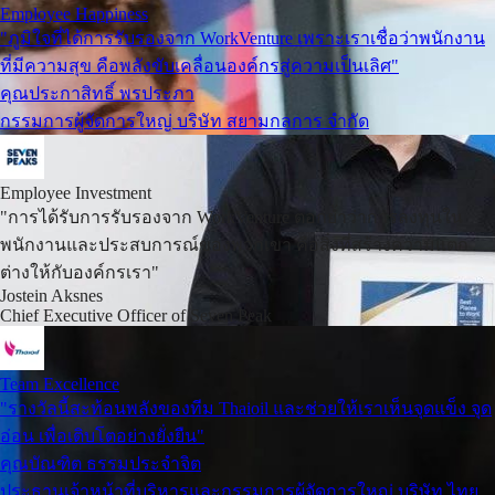
Employee Happiness
"ภูมิใจที่ได้การรับรองจาก WorkVenture เพราะเราเชื่อว่าพนักงาน
ที่มีความสุข คือพลังขับเคลื่อนองค์กรสู่ความเป็นเลิศ"
คุณประกาสิทธิ์ พรประภา
กรรมการผู้จัดการใหญ่ บริษัท สยามกลการ จำกัด
Employee Investment
"การได้รับการรับรองจาก WorkVenture ตอกย้ำว่าการลงทุนใน
พนักงานและประสบการณ์ของพวกเขา คือสิ่งที่สร้างความแตก
ต่างให้กับองค์กรเรา"
Jostein Aksnes
Chief Executive Officer of Seven Peak
Team Excellence
"รางวัลนี้สะท้อนพลังของทีม Thaioil และช่วยให้เราเห็นจุดแข็ง จุด
อ่อน เพื่อเติบโตอย่างยั่งยืน"
คุณบัณฑิต ธรรมประจำจิต
ประธานเจ้าหน้าที่บริหารและกรรมการผู้จัดการใหญ่ บริษัท ไทย