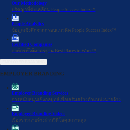
Our Methodology
ปรัชญาที่ขับเคลื่อน People Success Index™
องค์กรชั้นนำ วัดผลด้วย
'ข้อมูล'
People Analytics
ไม่ใช่ 'ความรู้สึก'
ข้อมูลเชิงลึกจากกรอบแนวคิด People Success Index™
Certified Companies
เปลี่ยนทุกเสียงของพนักงานให้กลายเป็นพลังขับเคลื่อน Employer
องค์กรที่ได้มาตรฐาน Best Places to Work™
Brand ที่ทรงอิทธิพลที่สุด พร้อมยกระดับองค์กรสู่การได้รับการยอมรับ
ในฐานะหนึ่งใน Best Places to Work™ อย่างภาคภูมิ
EMPLOYER BRANDING
EMPLOYER BRANDING
รับการรับรอง
มีคำถามใช่ไหม? โทรหาเราได้ที่
02 123 3827
Employer Branding Services
การสนับสนุนเชิงกลยุทธ์เพื่อเสริมสร้างตำแหน่งนายจ้าง
Employer Branding Videos
เรื่องราวนายจ้างผ่านวิดีโอคุณภาพสูง